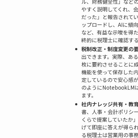
ル、財務健全性」など
やすく説明してくれ、
だった」と報告されています
ップロードし、AIに傾
など、有益な示唆を得
終的に税理士に確認す
税制改正・制度変更の
出できます。実際、ある税
枚に要約させることに成
機能を使って保存した内
定しているので安心感
のようにNoteboo
ます。
社内ナレッジ共有・教
書、人事・会計ポリシー
くらで提案していたか」
げて即座に答えが得られ
る税理士は営業用の事務