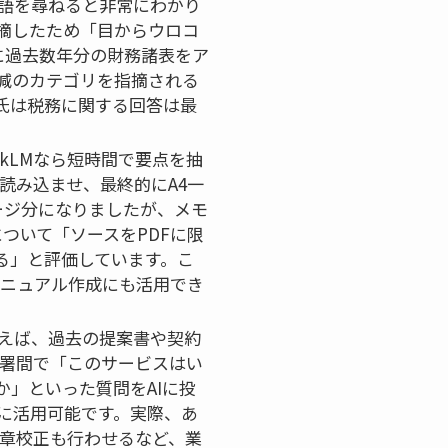
語を尋ねると非常にわかり
摘したため「目からウロコ
kLMに過去数年分の財務諸表をア
減のカテゴリを指摘される
氏は税務に関する回答は最
okLMなら短時間で要点を抽
に読み込ませ、最終的にA4一
ージ分になりましたが、メモ
ついて「ソースをPDFに限
る」と評価しています。こ
マニュアル作成にも活用でき
。例えば、過去の提案書や契約
部署間で「このサービスはい
」といった質問をAIに投
に活用可能です。実際、あ
の文章校正も行わせるなど、業