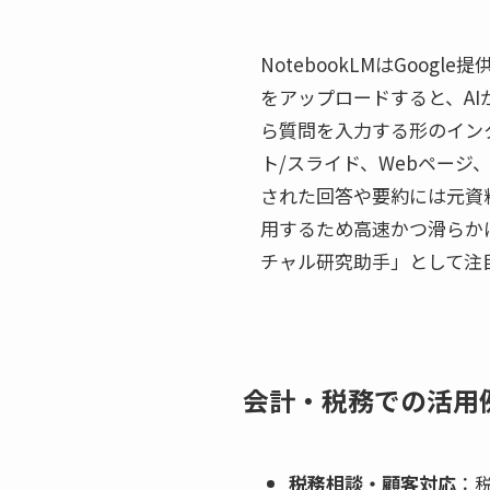
NotebookLMはGoo
をアップロードすると、A
ら質問を入力する形のインタ
ト/スライド、Webページ
された回答や要約には元資料
用するため高速かつ滑らか
チャル研究助手」として注
会計・税務での活用
税務相談・顧客対応
：