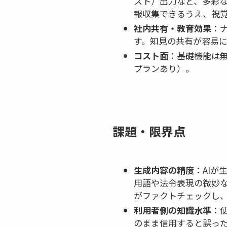
スト）出力など、多彩な
報収集できるうえ、視
社内共有・教育効果
：
す。知見の共有が容易
コスト面
：基礎機能は
プランあり）。
課題・限界点
生成内容の精度
：AI
用語や法令表現の微妙
がファクトチェックし
利用者側の知識水準
：
のまま信用すると誤っ