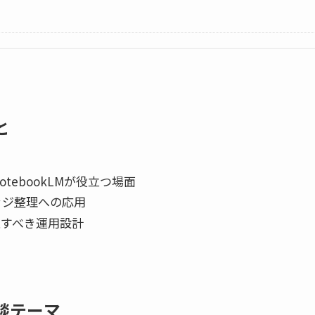
と
tebookLMが役立つ場面
ッジ整理への応用
意すべき運用設計
談テーマ