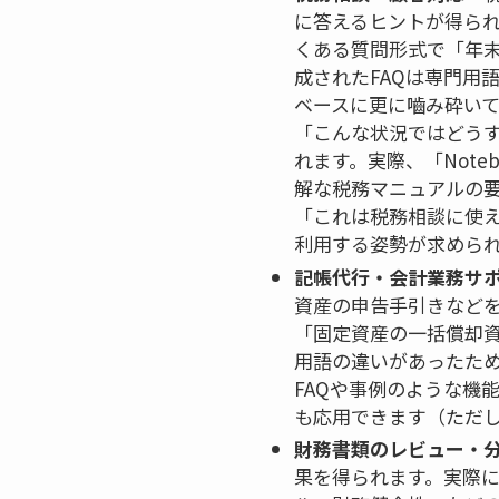
に答えるヒントが得られ
くある質問形式で「年末
成されたFAQは専門用
ベースに更に嚙み砕い
「こんな状況ではどう
れます。実際、「Not
解な税務マニュアルの
「これは税務相談に使え
利用する姿勢が求めら
記帳代行・会計業務サ
資産の申告手引きなど
「固定資産の一括償却
用語の違いがあったた
FAQや事例のような機
も応用できます（ただ
財務書類のレビュー・
果を得られます。実際に