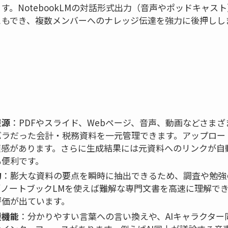
す。NotebookLMの対話形式出力（音声やポッドキャス
ともでき、複数メンバーへのナレッジ伝達を強力に後押しし
報源
：PDFやスライド、Webページ、音声、動画などさま
ラだった会計・税務資料を一元管理できます。アップロード
頼感があります。さらに生成結果には元資料へのリンクが自
も便利です。
約
：膨大な資料の要点を瞬時に抽出できるため、調査や勉強
ノートブックLMを使えば難解な専門文書を高速に理解で
評価が出ています。
援機能
：分かりやすい言葉への言い換えや、AIキャラクター