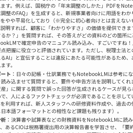
ます。例えば、国税庁の「年末調整のしかた」PDFをNoteb
調整のFAQ」を生成すると、新規事業者向けに用語をわか
語をやや平易化しており（※完全に初心者向けとは言えない
て説明すれば、顧客に「わかりやすさ」の価値を提供できま
するか？」を質問すれば、その答えがどの資料のどの箇所に
ebookLMで確定申告のマニュアル読み込み、すごいですね
要点把握に役立つと評価されています。ただし、税理士法と
るAI」と宣伝することは違反にあたる可能性があるため、
れます。
ポート
：日々の記帳・仕訳業務でもNotebookLMは参考
を読み込ませて質問すると、要件や申告方法を説明してくれ
資産」に関する質問で誤った回答が生成されるケースが見ら
めで、人によるファクトチェックが必須であることを示して
能を利用すれば、新人スタッフへの研修資料作成や、過去の
し日本語フォーマットとの相性など課題も残ります）。
分析
：決算書や試算表などの財務資料をNotebookLMに
、あるCIOは税務署提出用の決算報告書を学習させ、「要