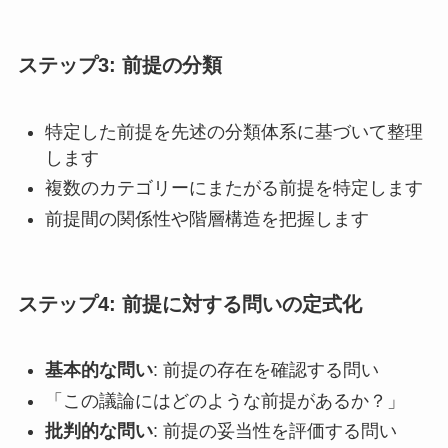
ステップ3: 前提の分類
特定した前提を先述の分類体系に基づいて整理
します
複数のカテゴリーにまたがる前提を特定します
前提間の関係性や階層構造を把握します
ステップ4: 前提に対する問いの定式化
基本的な問い
: 前提の存在を確認する問い
「この議論にはどのような前提があるか？」
批判的な問い
: 前提の妥当性を評価する問い