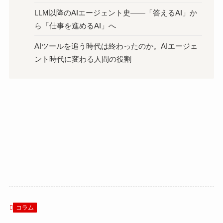
LLM以降のAIエージェント史――「答えるAI」か
ら「仕事を進めるAI」へ
AIツールを追う時代は終わったのか。AIエージェ
ント時代に変わる人間の役割
コラム