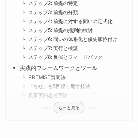
ステップ2: 前提の特定
ステップ3: 前提の分類
ステップ4: 前提に対する問いの定式化
ステップ5: 前提の批判的検討
ステップ6: 問いの体系化と優先順位付け
ステップ7: 実行と検証
ステップ8: 反省とフィードバック
実践的フレームワークとツール
PREMISE質問法
「なぜ」を5回繰り返す技法
反事実的思考実験
もっと見る