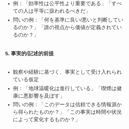
例：「効率性は公平性より重要である」「すべ
ての人は平等に扱われるべきだ」
問いの例：「何を基準に良い/悪いと判断してい
るのか？」「誰の視点から価値が定義されてい
るのか？」
5. 事実的/記述的前提
観察や経験に基づく、事実として受け入れられ
ている仮定
例：「地球温暖化は進行している」「喫煙は健
康に悪影響を及ぼす」
問いの例：「このデータは信頼できる情報源か
ら得られたものか？」「この事実は時間や状況
によって変化するものか？」