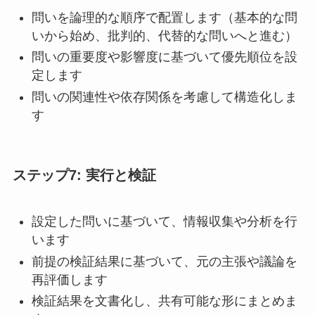
問いを論理的な順序で配置します（基本的な問
いから始め、批判的、代替的な問いへと進む）
問いの重要度や影響度に基づいて優先順位を設
定します
問いの関連性や依存関係を考慮して構造化しま
す
ステップ7: 実行と検証
設定した問いに基づいて、情報収集や分析を行
います
前提の検証結果に基づいて、元の主張や議論を
再評価します
検証結果を文書化し、共有可能な形にまとめま