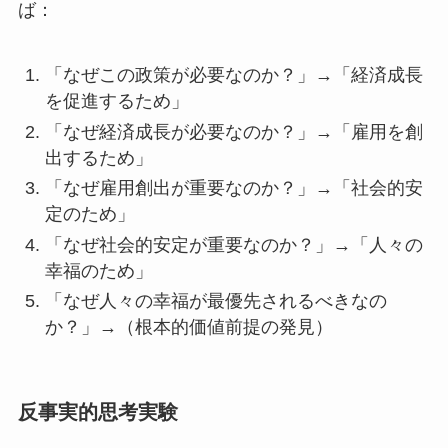
ば：
「なぜこの政策が必要なのか？」→「経済成長
を促進するため」
「なぜ経済成長が必要なのか？」→「雇用を創
出するため」
「なぜ雇用創出が重要なのか？」→「社会的安
定のため」
「なぜ社会的安定が重要なのか？」→「人々の
幸福のため」
「なぜ人々の幸福が最優先されるべきなの
か？」→（根本的価値前提の発見）
反事実的思考実験