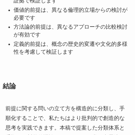
証拠で検証します
価値的前提は、異なる倫理的立場からの検討が
必要です
方法論的前提は、異なるアプローチの比較検討
が有効です
定義的前提は、概念の歴史的変遷や文化的多様
性を考慮して検証します
結論
前提に関する問いの立て方を構造的に分類し、手
順化することで、私たちはより批判的で創造的な
思考を実践できます。本稿で提案した分類体系と