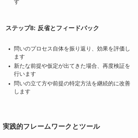
す
ステップ8: 反省とフィードバック
問いのプロセス自体を振り返り、効果を評価し
ます
新たな前提や仮定が出てきた場合、再度検証を
行います
問いの立て方や前提の特定方法を継続的に改善
します
実践的フレームワークとツール