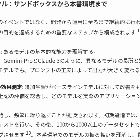
イクル：サンドボックスから本番環境まで
りのイベントではなく、開発から運用に至るまで継続的に行
1
の目的を達成するための重要なステップから構成されます
握
: あるモデルの基本的な能力を理解する。
ば、Gemini-ProとClaude 3のように、異なるモデルの
じモデルでも、プロンプトの工夫によって出力が大きく変わ
の効果測定
: 追加学習がベースラインモデルに対して改善を
: 上記の評価を総合し、どのモデルを実際のアプリケーショ
始し、頻繁に繰り返すことが推奨されます。初期段階では、1
ストを行い、その後、100から1000以上のデータセット
13
プさせます
。本番環境でのモデルの振る舞いを理解し、