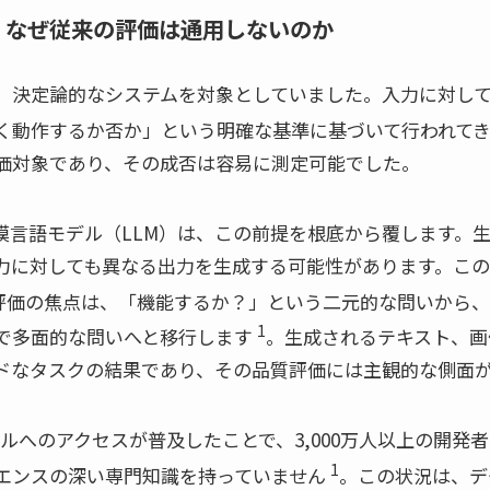
ト：なぜ従来の評価は通用しないのか
、決定論的なシステムを対象としていました。入力に対し
く動作するか否か」という明確な基準に基づいて行われて
価対象であり、その成否は容易に測定可能でした。
模言語モデル（LLM）は、この前提を根底から覆します。生
力に対しても異なる出力を生成する可能性があります。こ
評価の焦点は、「機能するか？」という二元的な問いから、
1
で多面的な問いへと移行します
。生成されるテキスト、画
ドなタスクの結果であり、その品質評価には主観的な側面
モデルへのアクセスが普及したことで、3,000万人以上の開発
1
エンスの深い専門知識を持っていません
。この状況は、デ