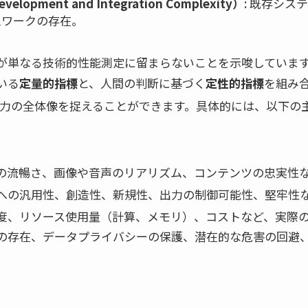
pment and Integration Complexity）
: 既存シス
ムワークの存在。
が単なる技術的性能測定に留まらないことを示唆していま
いる
定量的指標
と、人間の判断に基づく
定性的指標
を組み
能力の全体像を捉えることができます。具体的には、以下の
トの流暢さ、画像や音声のリアリズム、コンテンツの忠実性
クへの汎用性、創造性、新規性、出力の制御可能性、堅牢性
論速度、リソース使用量（計算、メモリ）、コストなど、実際
スの存在、データプライバシーの保護、潜在的な危害の回避