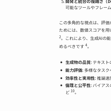
開発と統合の複雑さ（Develo
可能なツールやフレー
この多角的な視点は、評価
ためには、数値スコアを用
2
。これにより、生成AIの
4
めるべきです
。
生成物の品質
: テキス
能力評価
: 多様なタス
効率性と実用性
: 推
倫理と公平性
: バイア
10
ど
。