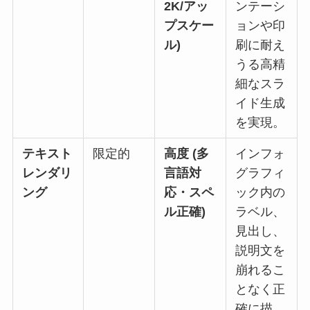
2K/アッ
ンテーシ
プスケー
ョンや印
ル)
刷に耐え
うる高精
細なスラ
イド生成
を実現。
テキスト
限定的
高度 (多
インフォ
レンダリ
言語対
グラフィ
ング
応・スペ
ック内の
ル正確)
ラベル、
見出し、
説明文を
崩れるこ
となく正
確に描