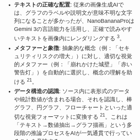
テキストの正確な配置
: 従来の画像生成AIで
は、グラフのラベルや説明文が意味不明な文字
列になることが多かったが、NanoBananaProは
Gemini 3の言語能力を活用し、正確で読みやす
3
いテキストを画像内にレンダリングする
。
メタファーと象徴
: 抽象的な概念（例：「セキ
ュリティリスクの増大」）に対し、適切な視覚
的メタファー（例：「崩れかけた城壁」「赤い
警告灯」）を自動的に選択し、概念の理解を助
21
ける
。
データ構造の認識
: ソース内に表形式のデータ
や統計数値が含まれる場合、それを認識し、棒
グラフ、円グラフ、フローチャートといった適
21
切な視覚フォーマットに変換する
。これは
「テキスト→数値抽出→グラフ描画」という多
段階の推論プロセスをAIが一気通貫で行ってい