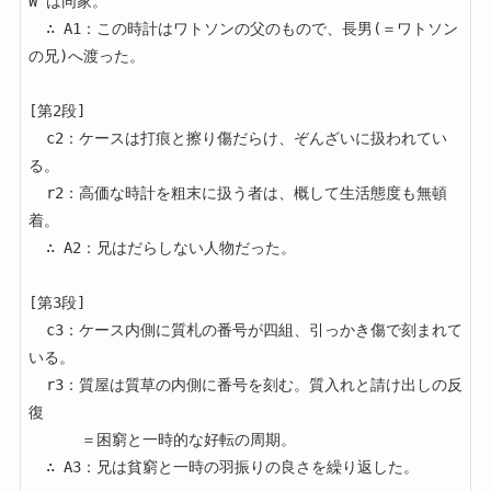
W は同家。

  ∴ A1：この時計はワトソンの父のもので、長男(＝ワトソン
の兄)へ渡った。

[第2段]

  c2：ケースは打痕と擦り傷だらけ、ぞんざいに扱われてい
る。

  r2：高価な時計を粗末に扱う者は、概して生活態度も無頓
着。

  ∴ A2：兄はだらしない人物だった。

[第3段]

  c3：ケース内側に質札の番号が四組、引っかき傷で刻まれて
いる。

  r3：質屋は質草の内側に番号を刻む。質入れと請け出しの反
復

      ＝困窮と一時的な好転の周期。

  ∴ A3：兄は貧窮と一時の羽振りの良さを繰り返した。
