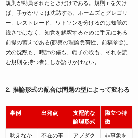
規則が動員されたときだけである。規則 r を欠け
ば、手がかり c は沈黙する。ホームズとグレゴリ
ー、レストレード、ワトソンを分けるのは知覚の
鋭さではなく、知覚を解釈するために手元にある
前提の蓄えである(観察の理論負荷性、前稿参照)。
犬の沈黙も、時計の傷も、帽子の埃も、それを読
む規則を持つ者にしか語りかけない。
2. 推論形式の配合は問題の型によって変わる
事例
出発点
支配的な
際立つ特
論理形式
徴
吠えなか
不在の事
アブダク
非事象を