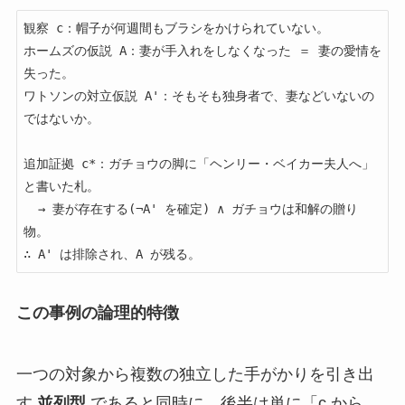
観察 c：帽子が何週間もブラシをかけられていない。

ホームズの仮説 A：妻が手入れをしなくなった ＝ 妻の愛情を
失った。

ワトソンの対立仮説 A'：そもそも独身者で、妻などいないの
ではないか。

追加証拠 c*：ガチョウの脚に「ヘンリー・ベイカー夫人へ」
と書いた札。

  → 妻が存在する(¬A' を確定) ∧ ガチョウは和解の贈り
物。

この事例の論理的特徴
一つの対象から複数の独立した手がかりを引き出
す
並列型
であると同時に、後半は単に「c から