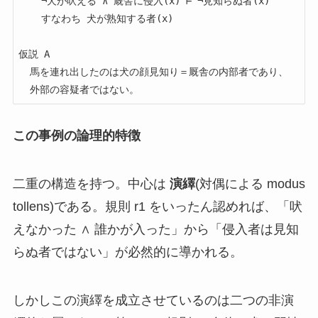
    ¬犬が吠える ∧ 厩舎に侵入(x) ⊢ ¬見知らぬ者(x)

    すなわち 犬が熟知する者(x)

仮説 A

  馬を連れ出したのは犬の顔見知り＝厩舎の内部者であり、

この事例の論理的特徴
二重の構造を持つ。中心は
演繹
(対偶による modus
tollens)である。規則 r1 をいったん認めれば、「吠
えなかった ∧ 誰かが入った」から「侵入者は見知
らぬ者ではない」が必然的に導かれる。
しかしこの演繹を成立させているのは二つの非演