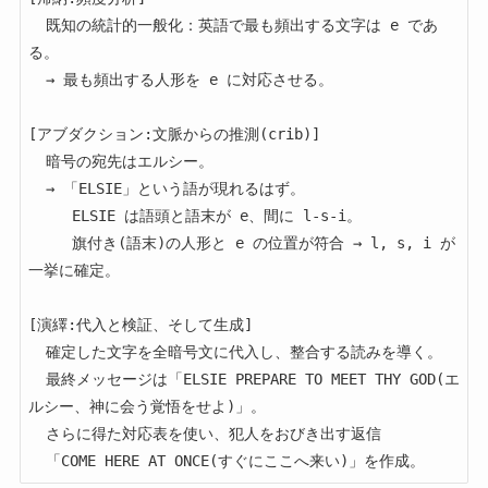
  既知の統計的一般化：英語で最も頻出する文字は e であ
る。

  → 最も頻出する人形を e に対応させる。

[アブダクション:文脈からの推測(crib)]

  暗号の宛先はエルシー。

  → 「ELSIE」という語が現れるはず。

     ELSIE は語頭と語末が e、間に l-s-i。

     旗付き(語末)の人形と e の位置が符合 → l, s, i が
一挙に確定。

[演繹:代入と検証、そして生成]

  確定した文字を全暗号文に代入し、整合する読みを導く。

  最終メッセージは「ELSIE PREPARE TO MEET THY GOD(エ
ルシー、神に会う覚悟をせよ)」。

  さらに得た対応表を使い、犯人をおびき出す返信
