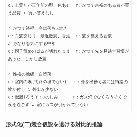
c：上質だが三年前の型、色あせ  r：かつて余裕のある者が買
う品質 + 買い替えなし

∴ かつて裕福、今は落ちぶれた

c：白髪交じり、最近散髪、香油  r：髪を整える習慣           
∴ 身なりを気にする中年

c：帽子留めのゴムが切れたまま  r：かつて先を見越す習慣が
あった、しかし放置

∴ 性格の弛緩・自堕落

c：室内の埃(街路の埃でない)   r：外を出歩く者には街路の
埃が付く ∴ 外出が少ない

c：獣脂(ろうそく)のしみ      r：ガス灯でなくろうそくで
形式化(二)競合仮説を退ける対比的推論