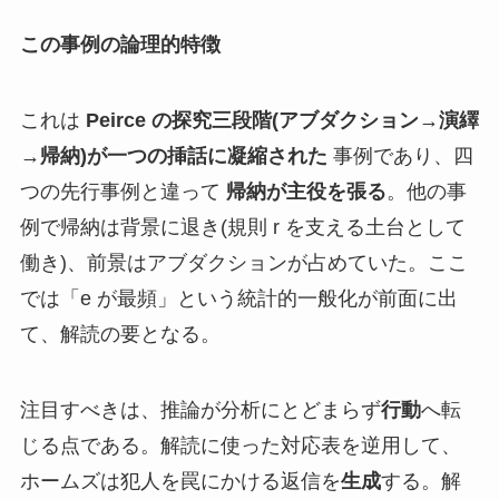
この事例の論理的特徴
これは
Peirce の探究三段階(アブダクション→演繹
→帰納)が一つの挿話に凝縮された
事例であり、四
つの先行事例と違って
帰納が主役を張る
。他の事
例で帰納は背景に退き(規則 r を支える土台として
働き)、前景はアブダクションが占めていた。ここ
では「e が最頻」という統計的一般化が前面に出
て、解読の要となる。
注目すべきは、推論が分析にとどまらず
行動
へ転
じる点である。解読に使った対応表を逆用して、
ホームズは犯人を罠にかける返信を
生成
する。解