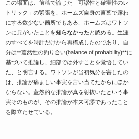
この場面は、前稿で論じた「可謬性と確実性のレ
トリック」の緊張を、ホームズ自身の言葉で露わ
にする数少ない箇所でもある。ホームズはワトソ
ンに兄がいたことを
知らなかった
と認める。生涯
のすべてを時計だけから再構成したのであり、自
分は**蓋然性の釣り合い(balance of probability)**に
基づいて推論し、細部では外すことを覚悟してい
た、と明言する。ワトソンが当初気分を害したの
は、推論が痛ましい事実を言い当てたからにほか
ならない。蓋然的な推論が真を射抜いたという事
実そのものが、その推論が本来可謬であったこと
を際立たせている。