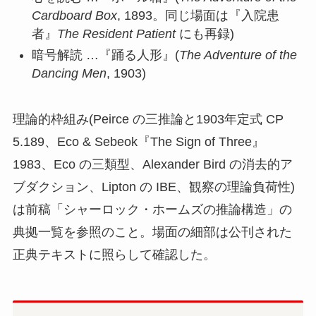
Cardboard Box
, 1893。同じ場面は『入院患
者』
The Resident Patient
にも再録)
暗号解読 …『踊る人形』(
The Adventure of the
Dancing Men
, 1903)
理論的枠組み(Peirce の三推論と1903年定式 CP
5.189、Eco & Sebeok『The Sign of Three』
1983、Eco の三類型、Alexander Bird の消去的ア
ブダクション、Lipton の IBE、観察の理論負荷性)
は前稿「シャーロック・ホームズの推論構造」の
典拠一覧を参照のこと。場面の細部は公刊された
正典テキストに照らして確認した。