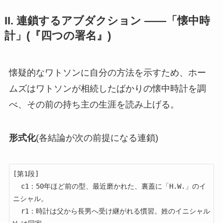
II. 連鎖するアブダクション ——「懐中時
計」(『四つの署名』)
懐疑的なワトソンに自分の方法を示すため、ホー
ムズはワトソンが相続したばかりの懐中時計を調
べ、その前の持ち主の生涯を読み上げる。
形式化
(各結論が次の前提になる連鎖)
[第1段]

  c1：50年ほど前の型、最近磨かれた、裏蓋に「H.W.」のイ
ニシャル。

  r1：時計は父から長男へ受け継がれる慣習。姓のイニシャル 