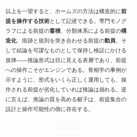
以上を一望すると、ホームズの方法は構造的に
前
提を操作する技術
として記述できる。専門モノグ
ラフによる前提の
蓄積
、分類体系による前提の
構
造化
、痕跡と規則を突き合わせる前提の
動員
、そ
して結論を可謬なものとして保持し検証にかける
規律——推論形式は目に見える表層であり、前提
への操作こそがエンジンである。骨相学の事例が
示すように、形式をいくら正しく運用しても、操
作される前提が劣化していれば推論は崩れる。逆
に言えば、推論の質を高める梃子は、前提集合の
設計と操作可能性の側に存在する。