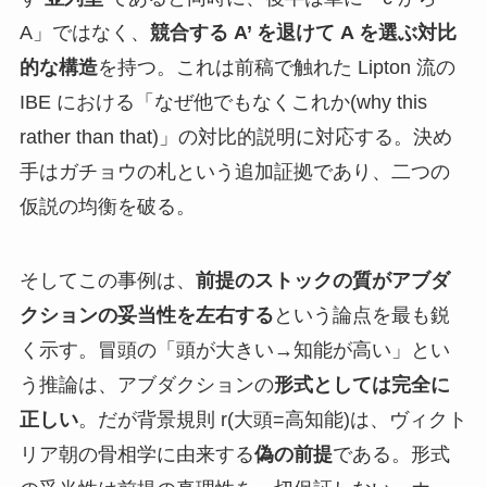
A」ではなく、
競合する A’ を退けて A を選ぶ対比
的な構造
を持つ。これは前稿で触れた Lipton 流の
IBE における「なぜ他でもなくこれか(why this
rather than that)」の対比的説明に対応する。決め
手はガチョウの札という追加証拠であり、二つの
仮説の均衡を破る。
そしてこの事例は、
前提のストックの質がアブダ
クションの妥当性を左右する
という論点を最も鋭
く示す。冒頭の「頭が大きい→知能が高い」とい
う推論は、アブダクションの
形式としては完全に
正しい
。だが背景規則 r(大頭=高知能)は、ヴィクト
リア朝の骨相学に由来する
偽の前提
である。形式