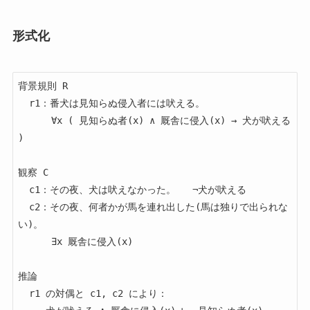
形式化
背景規則 R

  r1：番犬は見知らぬ侵入者には吠える。

      ∀x ( 見知らぬ者(x) ∧ 厩舎に侵入(x) → 犬が吠える 
)

観察 C

  c1：その夜、犬は吠えなかった。   ¬犬が吠える

  c2：その夜、何者かが馬を連れ出した(馬は独りで出られな
い)。

      ∃x 厩舎に侵入(x)

推論

  r1 の対偶と c1, c2 により：
