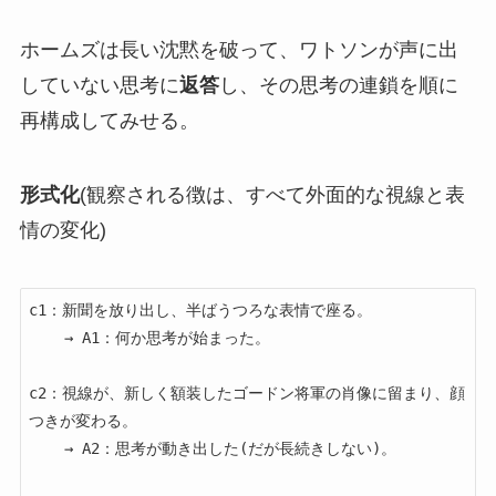
ホームズは長い沈黙を破って、ワトソンが声に出
していない思考に
返答
し、その思考の連鎖を順に
再構成してみせる。
形式化
(観察される徴は、すべて外面的な視線と表
情の変化)
c1：新聞を放り出し、半ばうつろな表情で座る。

    → A1：何か思考が始まった。

c2：視線が、新しく額装したゴードン将軍の肖像に留まり、顔
つきが変わる。

    → A2：思考が動き出した(だが長続きしない)。
