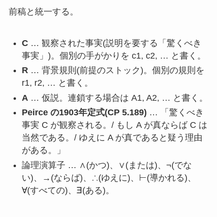
前稿と統一する。
C
… 観察された事実(説明を要する「驚くべき
事実」)。個別の手がかりを c1, c2, … と書く。
R
… 背景規則(前提のストック)。個別の規則を
r1, r2, … と書く。
A
… 仮説。連鎖する場合は A1, A2, … と書く。
Peirce の1903年定式(CP 5.189)
… 「驚くべき
事実 C が観察される。/ もし A が真ならば C は
当然である。/ ゆえに A が真であると疑う理由
がある。」
論理演算子 … ∧(かつ)、∨(または)、¬(でな
い)、→(ならば)、∴(ゆえに)、⊢(導かれる)、
∀(すべての)、∃(ある)。