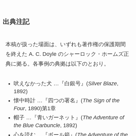
出典注記
本稿が扱った場面は、いずれも著作権の保護期間
を終えた A. C. Doyle のシャーロック・ホームズ正
典に拠る。各事例の典拠は以下のとおり。
吠えなかった犬 …『白銀号』(
Silver Blaze
,
1892)
懐中時計 …『四つの署名』(
The Sign of the
Four
, 1890)第1章
帽子 …『青いガーネット』(
The Adventure of
the Blue Carbuncle
, 1892)
心を読む …『ボール箱』(
The Adventure of the