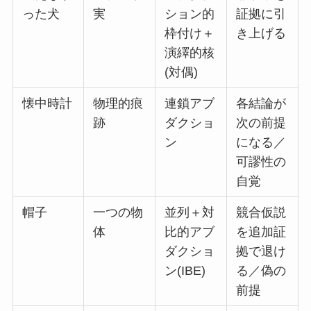
った犬
実
ション的
証拠に引
枠付け＋
き上げる
演繹的核
(対偶)
懐中時計
物理的痕
連鎖アブ
各結論が
跡
ダクショ
次の前提
ン
になる／
可謬性の
自覚
帽子
一つの物
並列＋対
競合仮説
体
比的アブ
を追加証
ダクショ
拠で退け
ン(IBE)
る／偽の
前提