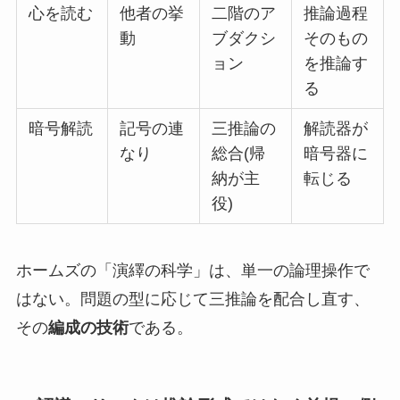
心を読む
他者の挙
二階のア
推論過程
動
ブダクシ
そのもの
ョン
を推論す
る
暗号解読
記号の連
三推論の
解読器が
なり
総合(帰
暗号器に
納が主
転じる
役)
ホームズの「演繹の科学」は、単一の論理操作で
はない。問題の型に応じて三推論を配合し直す、
その
編成の技術
である。