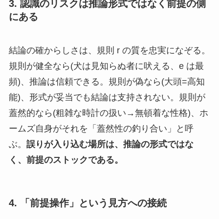
3. 認識のリスクは推論形式ではなく前提の側
にある
結論の確からしさは、規則 r の質を忠実になぞる。
規則が健全なら(犬は見知らぬ者に吠える、e は最
頻)、推論は信頼できる。規則が偽なら(大頭=高知
能)、形式が妥当でも結論は支持されない。規則が
蓋然的なら(粗雑な時計の扱い→無頓着な性格)、ホ
ームズ自身がそれを「蓋然性の釣り合い」と呼
ぶ。
誤りが入り込む場所は、推論の形式ではな
く、前提のストックである。
4. 「前提操作」という見方への接続