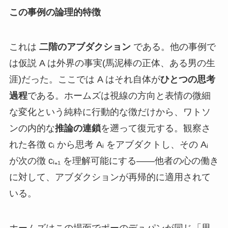
この事例の論理的特徴
これは
二階のアブダクション
である。他の事例で
は仮説 A は外界の事実(馬泥棒の正体、ある男の生
涯)だった。ここでは A はそれ自体が
ひとつの思考
過程
である。ホームズは視線の方向と表情の微細
な変化という純粋に行動的な徴だけから、ワトソ
ンの内的な
推論の連鎖
を遡って復元する。観察さ
れた各徴 cᵢ から思考 Aᵢ をアブダクトし、その Aᵢ
が次の徴 cᵢ₊₁ を理解可能にする——他者の心の働き
に対して、アブダクションが再帰的に適用されて
いる。
ホームズはこの場面でポーのデュパンが同じ「思