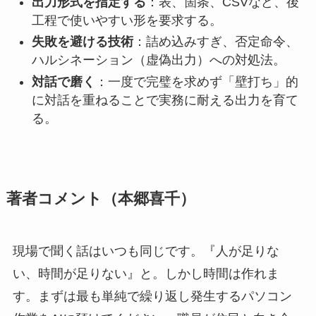
出力形式を指定する
：表、箇条、CSVなど、後
工程で使いやすい形を要求する。
失敗を避ける技術
：詰め込みすぎ、否定命令、
ハルシネーション（虚偽出力）への対処法。
対話で磨く
：一度で完璧を求めず「壁打ち」的
に対話を重ねることで実務に耐える出力を育て
る。
著者コメント（本郷喜千）
現場で聞く話はいつも同じです。『人が足りな
い、時間が足りない』と。しかし時間は作れま
す。まずは最も単純で繰り返し発生するパソコン