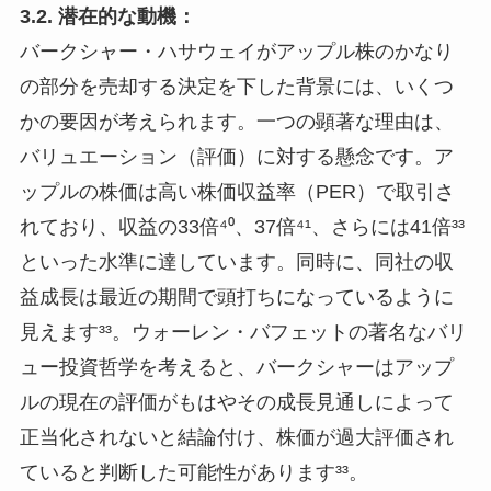
3.2. 潜在的な動機：
バークシャー・ハサウェイがアップル株のかなり
の部分を売却する決定を下した背景には、いくつ
かの要因が考えられます。一つの顕著な理由は、
バリュエーション（評価）に対する懸念です。ア
ップルの株価は高い株価収益率（PER）で取引さ
れており、収益の33倍⁴⁰、37倍⁴¹、さらには41倍³³
といった水準に達しています。同時に、同社の収
益成長は最近の期間で頭打ちになっているように
見えます³³。ウォーレン・バフェットの著名なバリ
ュー投資哲学を考えると、バークシャーはアップ
ルの現在の評価がもはやその成長見通しによって
正当化されないと結論付け、株価が過大評価され
ていると判断した可能性があります³³。