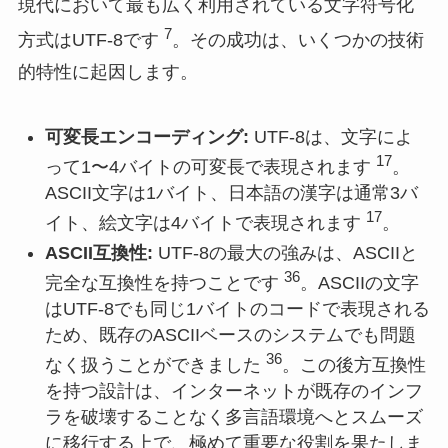
現代において最も広く利用されている文字符号化
7
方式はUTF-8です
。その成功は、いくつかの技術
的特性に起因します。
可変長エンコーディング:
UTF-8は、文字によ
17
って1〜4バイトの可変長で表現されます
。
ASCII文字は1バイト、日本語の漢字は通常3バ
17
イト、絵文字は4バイトで表現されます
。
ASCII互換性:
UTF-8の最大の強みは、ASCIIと
36
完全な互換性を持つことです
。ASCIIの文字
はUTF-8でも同じ1バイトのコードで表現される
ため、既存のASCIIベースのシステムでも問題
36
なく扱うことができました
。この後方互換性
を持つ設計は、インターネットが既存のインフ
ラを破壊することなく多言語環境へとスムーズ
に移行する上で、極めて重要な役割を果たしま