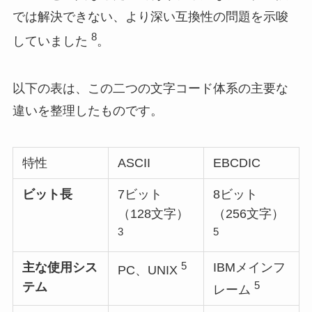
では解決できない、より深い互換性の問題を示唆
8
していました
。
以下の表は、この二つの文字コード体系の主要な
違いを整理したものです。
特性
ASCII
EBCDIC
ビット長
7ビット
8ビット
（128文字）
（256文字）
3
5
5
主な使用シス
IBMメインフ
PC、UNIX
5
テム
レーム