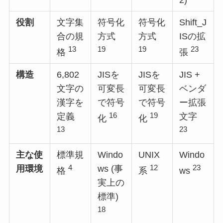
役割
文字集
符号化
符号化
Shift_J
合の規
方式
方式
ISの拡
13
19
19
23
格
張
構造
6,802
JISを
JISを
JIS +
文字の
可変長
可変長
ベンダ
漢字を
で符号
で符号
ー拡張
16
19
定義
文字
化
化
13
23
主な使
標準規
Windo
UNIX
Windo
4
12
23
用環境
ws (事
格
系
ws
実上の
標準)
18