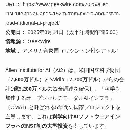
URL：
https://www.geekwire.com/2025/allen-
institute-for-ai-lands-152m-from-nvidia-and-nsf-to-
lead-national-ai-project/
公開日：
2025年8月14日（太平洋時間午前5:03）
情報源：
GeekWire
地域：
アメリカ合衆国（ワシントン州シアトル）
Allen Institute for AI（Ai2）は、米国国立科学財団
（
7,500万ドル
）とNvidia（
7,700万ドル
）からの合
計
1億5,200万ドル
の資金調達を確保し、「科学を
加速するオープンマルチモーダルAIインフラ」
（OMAI）と呼ばれる5年間の国家プロジェクトを
主導します。これは
科学向けAIソフトウェアイン
フラへのNSF初の大型投資
を表しています。