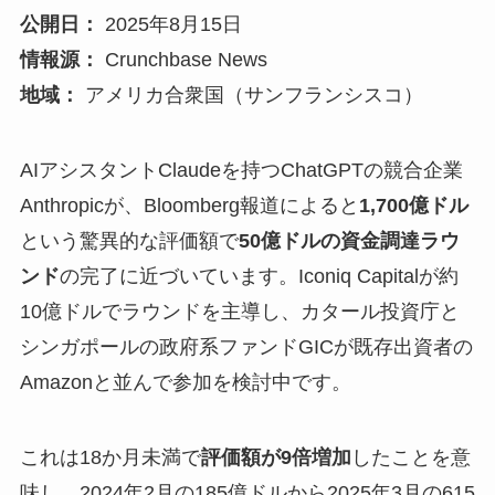
公開日：
2025年8月15日
情報源：
Crunchbase News
地域：
アメリカ合衆国（サンフランシスコ）
AIアシスタントClaudeを持つChatGPTの競合企業
Anthropicが、Bloomberg報道によると
1,700億ドル
という驚異的な評価額で
50億ドルの資金調達ラウ
ンド
の完了に近づいています。Iconiq Capitalが約
10億ドルでラウンドを主導し、カタール投資庁と
シンガポールの政府系ファンドGICが既存出資者の
Amazonと並んで参加を検討中です。
これは18か月未満で
評価額が9倍増加
したことを意
味し、2024年2月の185億ドルから2025年3月の615