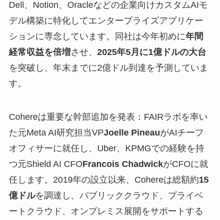
Dell、Notion、Oracleなどの企業向けカスタムAIモ
デル構築に特化してエンタープライズアプリケー
ションに専念しています。同社は今年初めに
年間
経常収益を倍増
させ、
2025年5月に1億ドルの大台
を突破し、年末までに2億ドル到達を予測していま
す。
Cohereは重要な幹部追加を発表：FAIRラボを率い
た元Meta AI研究担当VP
Joelle Pineau
がAIチーフ
オフィサーに就任し、Uber、KPMGでの経験を持
つ元Shield AI CFO
Francois Chadwick
がCFOに就
任します。2019年の設立以来、Cohereは総額約
15
億ドル
を調達し、パブリッククラウド、プライベ
ートクラウド、オンプレミス展開をサポートする