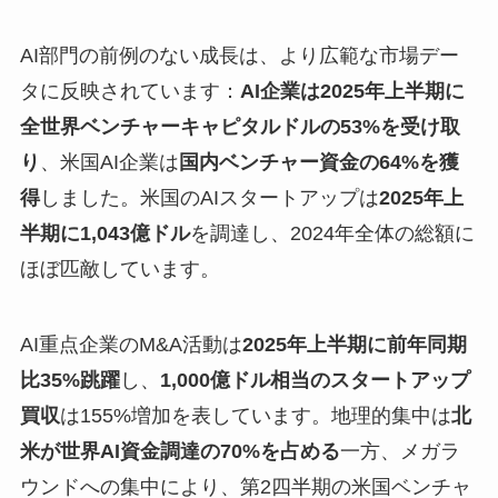
AI部門の前例のない成長は、より広範な市場デー
タに反映されています：
AI企業は2025年上半期に
全世界ベンチャーキャピタルドルの53%を受け取
り
、米国AI企業は
国内ベンチャー資金の64%を獲
得
しました。米国のAIスタートアップは
2025年上
半期に1,043億ドル
を調達し、2024年全体の総額に
ほぼ匹敵しています。
AI重点企業のM&A活動は
2025年上半期に前年同期
比35%跳躍
し、
1,000億ドル相当のスタートアップ
買収
は155%増加を表しています。地理的集中は
北
米が世界AI資金調達の70%を占める
一方、メガラ
ウンドへの集中により、第2四半期の米国ベンチャ