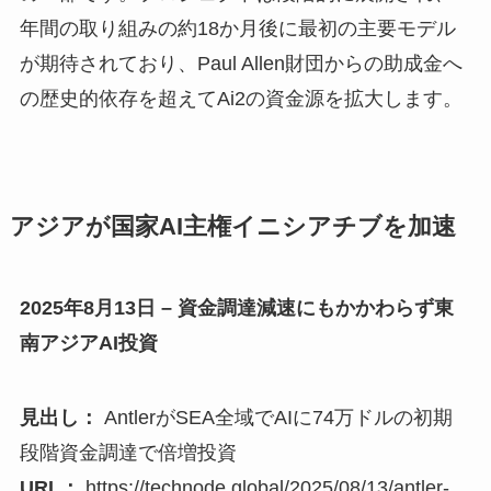
年間の取り組みの約18か月後に最初の主要モデル
が期待されており、Paul Allen財団からの助成金へ
の歴史的依存を超えてAi2の資金源を拡大します。
アジアが国家AI主権イニシアチブを加速
2025年8月13日 – 資金調達減速にもかかわらず東
南アジアAI投資
見出し：
AntlerがSEA全域でAIに74万ドルの初期
段階資金調達で倍増投資
URL：
https://technode.global/2025/08/13/antler-