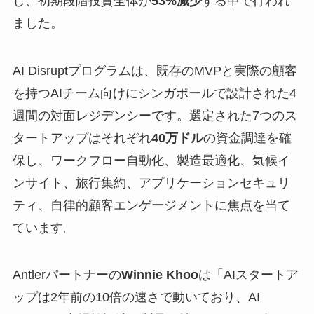
し、初期段階投資全体が
53%減少
する中で行われ
ました。
AI Disruptプログラムは、既存のMVPと実際の顧客
を持つAIチーム向けにシンガポールで設計された4
週間の対面レジデンシーです。選定された7つのス
タートアップはそれぞれ
40万ドル
の資金調達を確
保し、ワークフロー自動化、製造最適化、気候イ
ンサイト、旅行集約、アプリケーションセキュリ
ティ、自律的顧客エンゲージメントに焦点を当て
ています。
Antlerパートナーの
Winnie Khoo
は「AIスタートア
ップは2年前の10倍の速さで動いており、AI