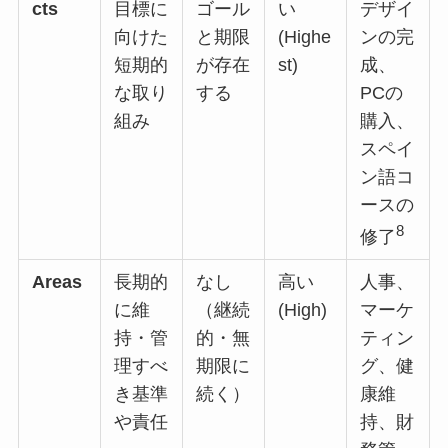
cts
目標に
ゴール
い
デザイ
向けた
と期限
(Highe
ンの完
短期的
が存在
st)
成、
な取り
する
PCの
組み
購入、
スペイ
ン語コ
ースの
8
修了
Areas
長期的
なし
高い
人事、
に維
（継続
(High)
マーケ
持・管
的・無
ティン
理すべ
期限に
グ、健
き基準
続く）
康維
や責任
持、財