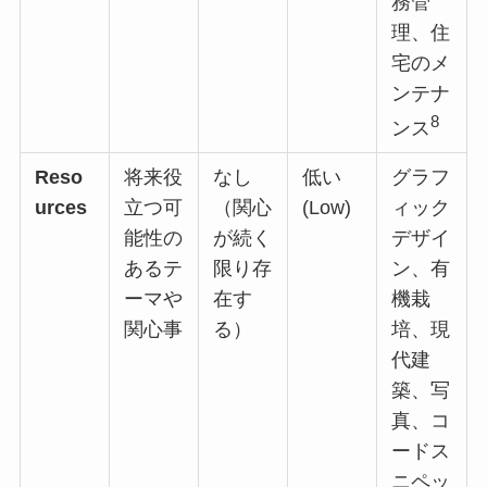
務管
理、住
宅のメ
ンテナ
8
ンス
Reso
将来役
なし
低い
グラフ
urces
立つ可
（関心
(Low)
ィック
能性の
が続く
デザイ
あるテ
限り存
ン、有
ーマや
在す
機栽
関心事
る）
培、現
代建
築、写
真、コ
ードス
ニペッ