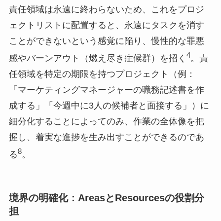
責任領域は永遠に終わらないため、これをプロジ
ェクトリストに配置すると、永遠にタスクを消す
ことができないという感覚に陥り、慢性的な罪悪
4
感やバーンアウト（燃え尽き症候群）を招く
。責
任領域を特定の期限を持つプロジェクト（例：
「マーケティングマネージャーの職務記述書を作
成する」「今週中に3人の候補者と面接する」）に
細分化することによってのみ、作業の全体像を把
握し、着実な進捗を生み出すことができるのであ
8
る
。
境界の明確化：AreasとResourcesの役割分
担