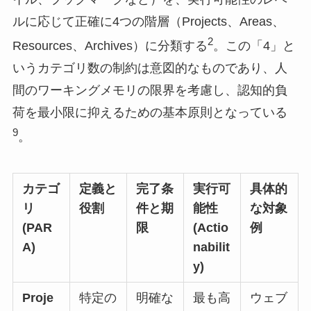
ルに応じて正確に4つの階層（Projects、Areas、
2
Resources、Archives）に分類する
。この「4」と
いうカテゴリ数の制約は意図的なものであり、人
間のワーキングメモリの限界を考慮し、認知的負
荷を最小限に抑えるための基本原則となっている
9
。
カテゴ
定義と
完了条
実行可
具体的
リ
役割
件と期
能性
な対象
(PAR
限
(Actio
例
A)
nabilit
y)
Proje
特定の
明確な
最も高
ウェブ