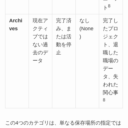
8
ト
Archi
現在ア
完了済
なし
完了し
ves
クティ
み、ま
(None
たプロ
ブでは
たは活
)
ジェク
ない過
動を停
ト、退
去のデ
止
職した
ータ
職場の
デー
タ、失
われた
関心事
8
この4つのカテゴリは、単なる保存場所の指定では